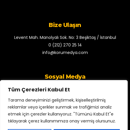
Bize Ulaşın
Levent Mah. Manolyalı Sok. No: 3 Beşiktaş / İstanbul
0 (212) 270 25 14
info@korumedya.com
Sosyal Medya
Tüm Çerezleri Kabul Et
Tarama deneyiminizi geliştirmek, kişiselleştirilmiş
reklamlar veya içerikler sunmak ve trafiğimizi analiz
etmek için çerezler kullanıyoruz. "Tümünü Kabul Et"e
©Copyright Tüm Hakları Saklıdır
tıklayarak çerez kullanımımıza onay vermiş olursunuz.
Koru Medya